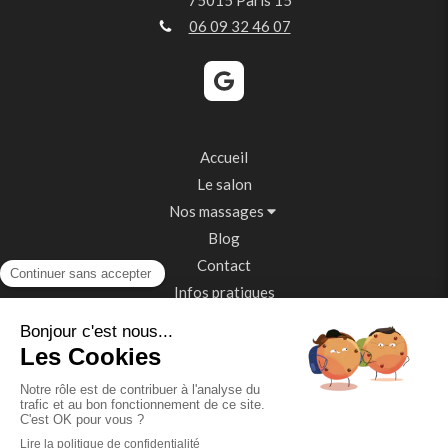
75015
Paris 15
06 09 32 46 07
Accueil
Le salon
Nos massages
Blog
Contact
Infos pratiques
Témoignages
Se rendre au salon
Plan du site
Mentions légales