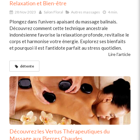
Relaxation et Bien-être
28 Nov 2023
Salon Floral
Autres massages
4 min.
Plongez dans l'univers apaisant du massage balinais.
Découvrez comment cette technique ancestrale
indonésienne favorise la relaxation profonde, revitalise le
corps et harmonise votre énergie. Explorez ses bienfaits
et pourquoi il est l'antidote parfait au stress quotidien.
Lire l'article
détente
Découvrez les Vertus Thérapeutiques du
Massage aux Pierres Chaudes