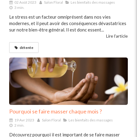
02 Août 2023
Salon Floral
Les bienfaits des massages
3 min.
Le stress est un facteur omniprésent dans nos vies
modernes, et il peut avoir des conséquences dévastatrices
sur notre bien-être général. Il est donc essent...
Lire l'article
détente
Pourquoi se faire masser chaque mois ?
19 Avr 2023
Salon Floral
Les bienfaits des massages
2 min.
Découvrez pourquoi il est important de se faire masser