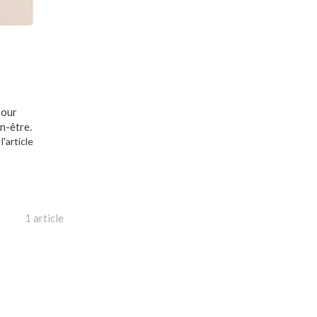
pour
n-être.
 l'article
1 article