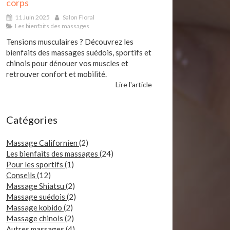
corps
11 Juin 2025
Salon Floral
Les bienfaits des massages
Tensions musculaires ? Découvrez les
bienfaits des massages suédois, sportifs et
chinois pour dénouer vos muscles et
retrouver confort et mobilité.
Lire l'article
Catégories
Massage Californien
(2)
Les bienfaits des massages
(24)
Pour les sportifs
(1)
Conseils
(12)
Massage Shiatsu
(2)
Massage suédois
(2)
Massage kobido
(2)
Massage chinois
(2)
Autres massages
(4)